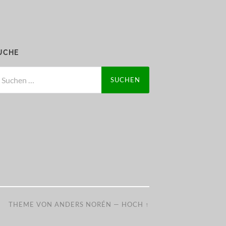
UCHE
chen
ch:
THEME VON
ANDERS NORÉN
—
HOCH ↑