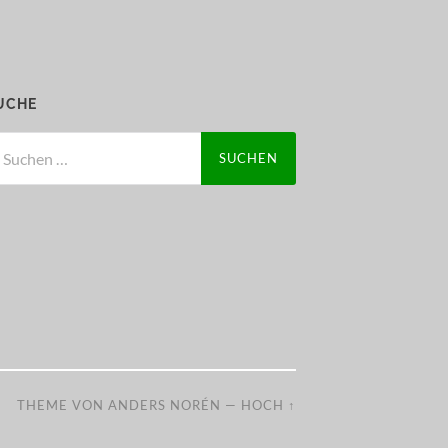
UCHE
chen
ch:
THEME VON
ANDERS NORÉN
—
HOCH ↑