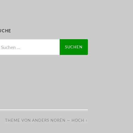
UCHE
chen
ch:
THEME VON
ANDERS NORÉN
—
HOCH ↑