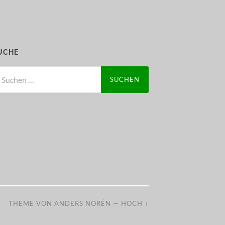
UCHE
chen
ch:
THEME VON
ANDERS NORÉN
—
HOCH ↑